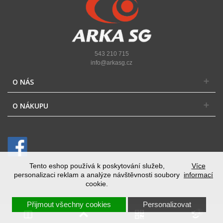
543 210 715
info@arkasg.cz
O NÁS
O NÁKUPU
Tento eshop používá k poskytování služeb,
Více
personalizaci reklam a analýze návštěvnosti soubory
informací
cookie.
Přepnout na desktopovou verzi
Přijmout všechny cookies
Personalizovat
1