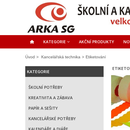
KATEGORIE
AKČNÍ PRODUKTY
NO
Úvod
>
Kancelářská technika
>
Etiketování
ETIKET
KATEGORIE
ŠKOLNÍ POTŘEBY
KREATIVITA A ZÁBAVA
PAPÍR A SEŠITY
KANCELÁŘSKÉ POTŘEBY
KALENDÁŘE A DIÁŘE