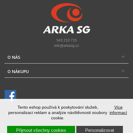
543 210 715
info@arkasg.cz
O NÁS
O NÁKUPU
Tento eshop používá k poskytování služeb,
Více
personalizaci reklam a analýze návštěvnosti soubory
informací
cookie.
Přepnout na desktopovou verzi
Přijmout všechny cookies
Personalizovat