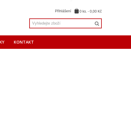
Přihlášení
0
ks.
-
0,00 Kč
KY
KONTAKT