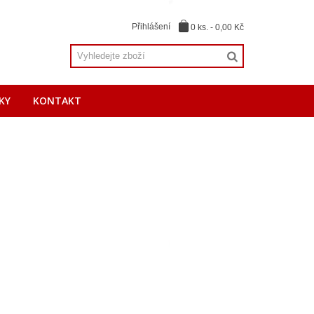
Přihlášení
0
ks.
-
0,00 Kč
KY
KONTAKT