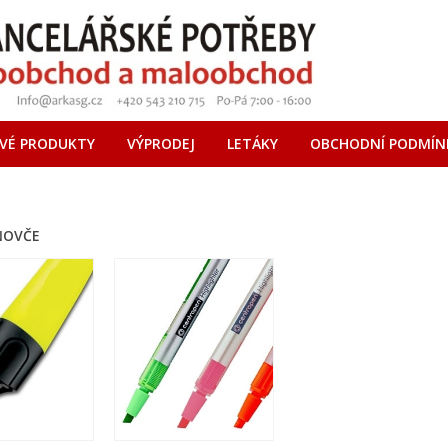
VÉ PRODUKTY
VÝPRODEJ
LETÁKY
OBCHODNÍ PODMÍN
ŇOVČE