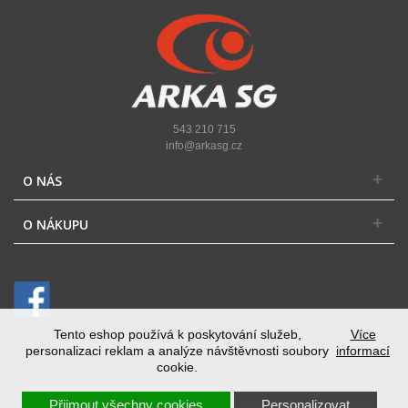
543 210 715
info@arkasg.cz
O NÁS
O NÁKUPU
Tento eshop používá k poskytování služeb,
Více
personalizaci reklam a analýze návštěvnosti soubory
informací
cookie.
Přepnout na desktopovou verzi
Přijmout všechny cookies
Personalizovat