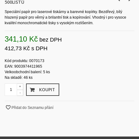
500LISTŮ
Speciální papír pro laserové tiskárny a barevné kopírky. Bezdřevý, bílý
hlazený papír pro věrný a brilantní tisk a kopírování. Vhodný i pro vysoce
kvalitní monochromatické tisky s vysokým rozlišením.
341,10 Kč
bez DPH
412,73 Kč
s DPH
Kód produktu: 0070173
EAN: 9003974411965
Velkoobchodní balení: 5 ks
Na skladě: 46 ks
+
KOUPIT
-
Přidat do Seznamu přání