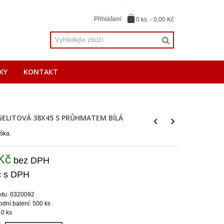
Přihlášení
0
ks.
-
0,00 Kč
KY
KONTAKT
GELITOVÁ 38X45 S PRŮHMATEM BÍLÁ
aška.
Kč
bez DPH
č
s DPH
ktu: 0320092
dní balení: 500 ks
 0 ks