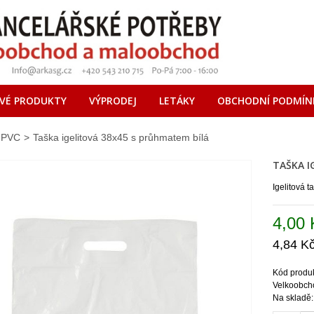
VÉ PRODUKTY
VÝPRODEJ
LETÁKY
OBCHODNÍ PODMÍN
 PVC
>
Taška igelitová 38x45 s průhmatem bílá
TAŠKA I
Igelitová t
4,00 
4,84 K
Kód produ
Velkoobcho
Na skladě: