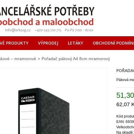
VÉ PRODUKTY
VÝPRODEJ
LETÁKY
OBCHODNÍ PODMÍN
ákové – mramorové
>
Pořadač pákový A4 8cm mramorový
POŘADA
Páková mec
51,30
62,07 
Kód produ
EAN: 693
Velkoobcho
Na skladě: