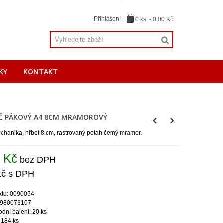
Přihlášení
0
ks.
-
0,00 Kč
KY
KONTAKT
Č PÁKOVÝ A4 8CM MRAMOROVÝ
hanika, hřbet 8 cm, rastrovaný potah černý mramor.
 Kč
bez DPH
Kč
s DPH
ktu: 0090054
9980073107
dní balení: 20 ks
 184 ks