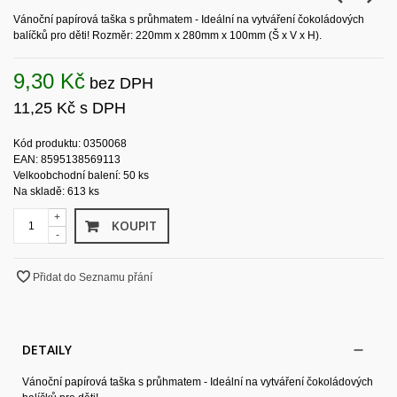
Vánoční papírová taška s průhmatem - Ideální na vytváření čokoládových
balíčků pro děti! Rozměr: 220mm x 280mm x 100mm (Š x V x H).
9,30 Kč
bez DPH
11,25 Kč
s DPH
Kód produktu: 0350068
EAN: 8595138569113
Velkoobchodní balení: 50 ks
Na skladě: 613 ks
+
KOUPIT
-
Přidat do Seznamu přání
DETAILY
Vánoční papírová taška s průhmatem - Ideální na vytváření čokoládových