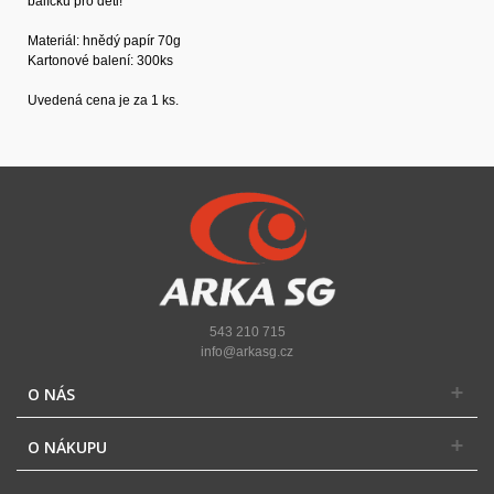
balíčků pro děti!
Materiál: hnědý papír 70g
Kartonové balení: 300ks
Uvedená cena je za 1 ks.
543 210 715
info@arkasg.cz
O NÁS
O NÁKUPU