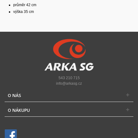
průměr 42 cm
výška 35 cm
543 210 715
info@arkasg.cz
O NÁS
O NÁKUPU