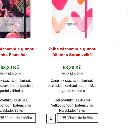
záznamní s gumou
Kniha záznamní s gumou
hlý náhled
Rychlý náhled
linka Plameňák
A5 linka Srdce velké
63,20 Kč
63,20 Kč
76,47 Kč s DPH
76,47 Kč s DPH
ík (záznamní kniha),
Zápisník (záznamní kniha),
 uzavírání na gumičku,
praktické uzavírání na gumičku,
gantní vzhled a...
elegantní vzhled a...
produktu: 0046100
Kód produktu: 0046094
bchodní balení: 3 ks
Velkoobchodní balení: 3 ks
a skladě: 30 ks
Na skladě: 42 ks
Vložit do košíku
Vložit do košíku