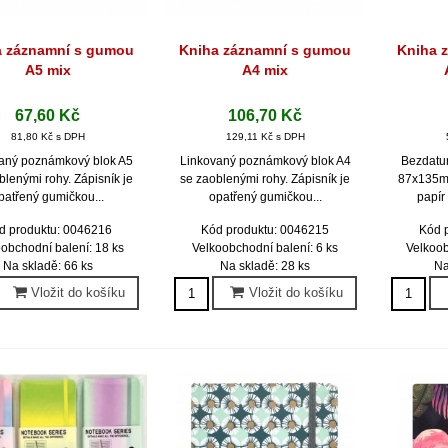
a záznamní s gumou
Kniha záznamní s gumou
Kniha 
Rychlý náhled
Rychlý náhled
Ryc
A5 mix
A4 mix
67,60 Kč
106,70 Kč
81,80 Kč s DPH
129,11 Kč s DPH
aný poznámkový blok A5
Linkovaný poznámkový blok A4
Bezdatu
blenými rohy. Zápisník je
se zaoblenými rohy. Zápisník je
87x135mm
patřený gumičkou...
opatřený gumičkou...
papír
d produktu: 0046216
Kód produktu: 0046215
Kód 
obchodní balení: 18 ks
Velkoobchodní balení: 6 ks
Velkoob
Na skladě: 66 ks
Na skladě: 28 ks
Na
Vložit do košíku
Vložit do košíku