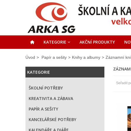
KATEGORIE
AKČNÍ PRODUKTY
NO
Úvod
>
Papír a sešity
>
Knihy a albumy
>
Záznamní kni
ZÁZNAM
KATEGORIE
Seřadit p
ŠKOLNÍ POTŘEBY
KREATIVITA A ZÁBAVA
PAPÍR A SEŠITY
KANCELÁŘSKÉ POTŘEBY
KALENDÁŘE A DIÁŘE