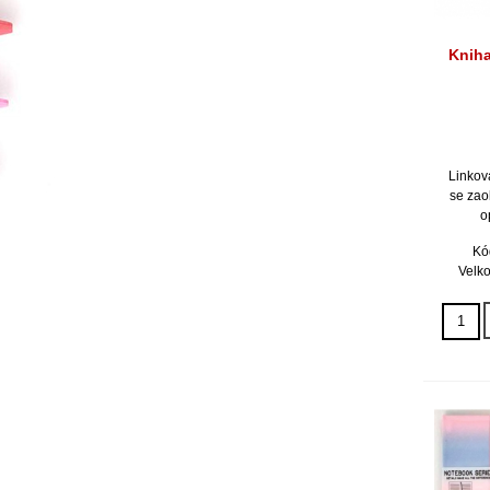
Knih
Linkov
se zao
o
Kó
Velko