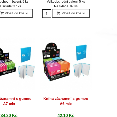
bchodní balení: 5 ks
Velkoobchodní balení: 5 ks
a skladě: 37 ks
Na skladě: 97 ks
Vložit do košíku
Vložit do košíku
záznamní s gumou
Kniha záznamní s gumou
hlý náhled
Rychlý náhled
A7 mix
A6 mix
34,20 Kč
42,10 Kč