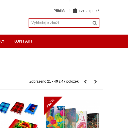
Přihlášení
0
ks.
-
0,00 Kč
KY
KONTAKT
Zobrazeno 21 - 40 z 47 položek
AKČNÍ