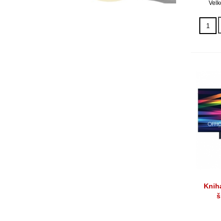
Velk
Knih
š