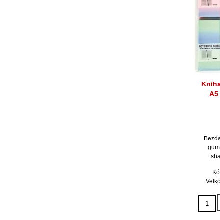
Knih
A5
Bezda
gumi
sha
Kó
Velko