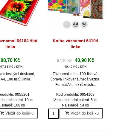
áznamní 64104 šitá
Kniha záznamní 64104
hlý náhled
Rychlý náhled
linka
linka
88,70 Kč
40,90 Kč
67,10 Kč
107,33 Kč s DPH
49,49 Kč s DPH
ha s lesklými deskami,
Záznamní kniha 100-listová,
 A4, 100 listů, linka.
úprava linkovaná, tvrdá vazba.
Formát A4, mix různých...
produktu: 0055201
Kód produktu: 0054109
chodní balení: 10 ks
Velkoobchodní balení: 5 ks
 skladě: 108 ks
Na skladě: 54 ks
Vložit do košíku
Vložit do košíku