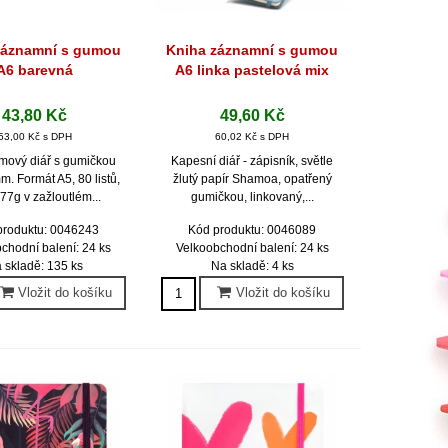
záznamní s gumou
Kniha záznamní s gumou
hlý náhled
Rychlý náhled
A6 barevná
A6 linka pastelová mix
43,80 Kč
49,60 Kč
53,00 Kč s DPH
60,02 Kč s DPH
mový diář s gumičkou
Kapesní diář - zápisník, světle
. Formát A5, 80 listů,
žlutý papír Shamoa, opatřený
 77g v zažloutlém...
gumičkou, linkovaný,...
produktu: 0046243
Kód produktu: 0046089
chodní balení: 24 ks
Velkoobchodní balení: 24 ks
 skladě: 135 ks
Na skladě: 4 ks
Vložit do košíku
Vložit do košíku