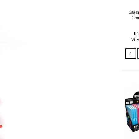
Šitá k
form
Kó
Velk