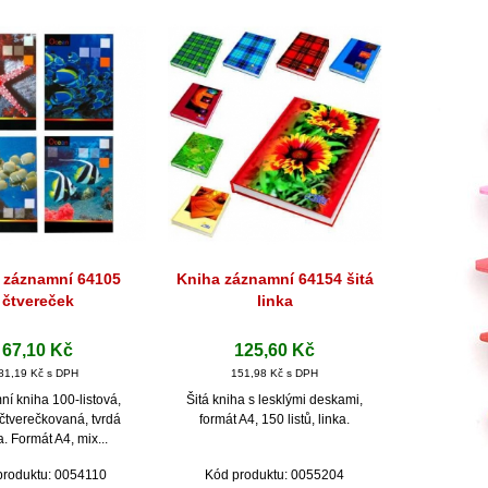
 záznamní 64105
Kniha záznamní 64154 šitá
hlý náhled
Rychlý náhled
čtvereček
linka
67,10 Kč
125,60 Kč
81,19 Kč s DPH
151,98 Kč s DPH
í kniha 100-listová,
Šitá kniha s lesklými deskami,
čtverečkovaná, tvrdá
formát A4, 150 listů, linka.
. Formát A4, mix...
produktu: 0054110
Kód produktu: 0055204