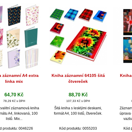
a záznamní A4 extra
Kniha záznamní 64105 šitá
Kniha
Rychlý náhled
Rychlý náhled
Ryc
linka mix
čtvereček
64,70 Kč
88,70 Kč
78,29 Kč s DPH
107,33 Kč s DPH
kvalitní záznamová kniha
Šitá kniha s lesklými deskami,
Záznamn
rmátu A4, linkovaná, 100
formát A4, 100 listů, čtvereček.
úprava 
listů. Mix...
vazba
d produktu: 0046226
Kód produktu: 0055203
Kód 