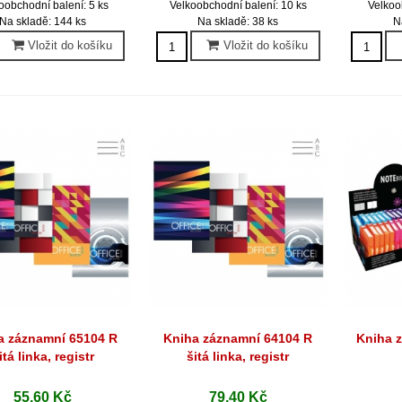
oobchodní balení: 5 ks
Velkoobchodní balení: 10 ks
Velkoo
Na skladě: 144 ks
Na skladě: 38 ks
N
Vložit do košíku
Vložit do košíku
a záznamní 65104 R
Kniha záznamní 64104 R
Kniha 
Rychlý náhled
Rychlý náhled
Ryc
itá linka, registr
šitá linka, registr
55,60 Kč
79,40 Kč