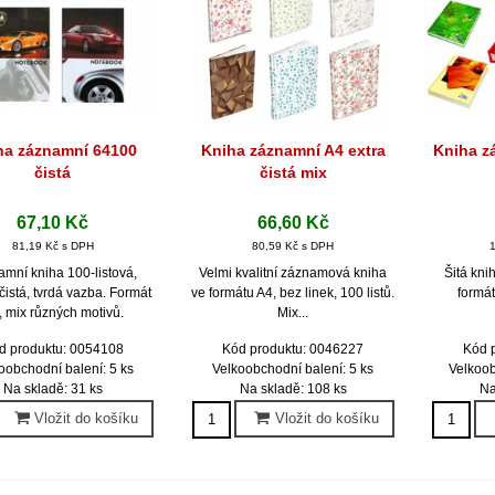
ha záznamní 64100
Kniha záznamní A4 extra
Kniha z
Rychlý náhled
Rychlý náhled
Ryc
čistá
čistá mix
67,10 Kč
66,60 Kč
81,19 Kč s DPH
80,59 Kč s DPH
mní kniha 100-listová,
Velmi kvalitní záznamová kniha
Šitá kni
čistá, tvrdá vazba. Formát
ve formátu A4, bez linek, 100 listů.
formát
, mix různých motivů.
Mix...
d produktu: 0054108
Kód produktu: 0046227
Kód 
oobchodní balení: 5 ks
Velkoobchodní balení: 5 ks
Velkoob
Na skladě: 31 ks
Na skladě: 108 ks
Na
Vložit do košíku
Vložit do košíku