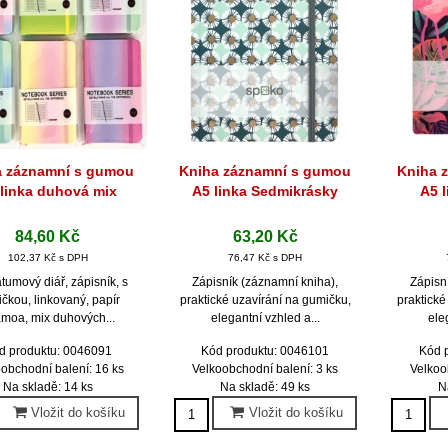
a záznamní s gumou
Kniha záznamní s gumou
Kniha 
Rychlý náhled
Rychlý náhled
Ryc
 linka duhová mix
A5 linka Sedmikrásky
A5 
84,60 Kč
63,20 Kč
102,37 Kč s DPH
76,47 Kč s DPH
tumový diář, zápisník, s
Zápisník (záznamní kniha),
Zápisn
čkou, linkovaný, papír
praktické uzavírání na gumičku,
praktické
moa, mix duhových...
elegantní vzhled a...
ele
d produktu: 0046091
Kód produktu: 0046101
Kód 
obchodní balení: 16 ks
Velkoobchodní balení: 3 ks
Velkoo
Na skladě: 14 ks
Na skladě: 49 ks
N
Vložit do košíku
Vložit do košíku