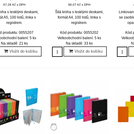
67,28 Kč s DPH
96,07 Kč s DPH
niha s lesklými deskami,
Šitá kniha s lesklými deskami,
Linkovan
át A5, 100 listů, linka s
formát A4, 100 listů, linka s
se zaoble
registrem.
registrem.
opa
d produktu: 0055207
Kód produktu: 0055202
Kód 
oobchodní balení: 5 ks
Velkoobchodní balení: 5 ks
Velkoob
Na skladě: 21 ks
Na skladě: 33 ks
N
Vložit do košíku
Vložit do košíku