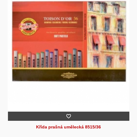
Křída prašná umělecká 8515/36