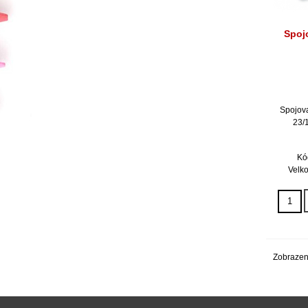
Spoj
Spojova
23/
Kó
Velko
Zobrazen