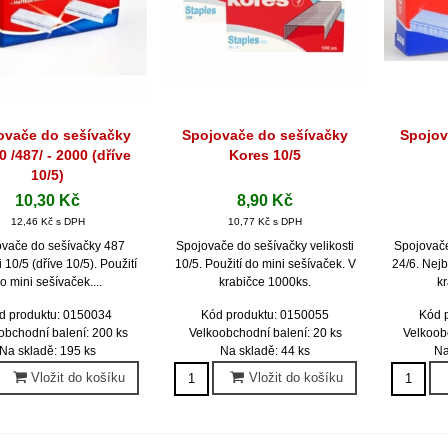
ovače do sešívačky
Spojovače do sešívačky
Spojov
Rychlý náhled
Rychlý náhled
Ryc
0 /487/ - 2000 (dříve
Kores 10/5
10/5)
10,30 Kč
8,90 Kč
12,46 Kč s DPH
10,77 Kč s DPH
ovače do sešívačky 487
Spojovače do sešívačky velikosti
Spojovače
i 10/5 (dříve 10/5). Použití
10/5. Použití do mini sešívaček. V
24/6. Nejb
o mini sešívaček....
krabičce 1000ks.
k
d produktu: 0150034
Kód produktu: 0150055
Kód 
obchodní balení: 200 ks
Velkoobchodní balení: 20 ks
Velkoob
Na skladě: 195 ks
Na skladě: 44 ks
Na
Vložit do košíku
Vložit do košíku