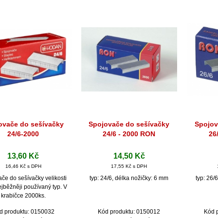
ovače do sešívačky
Spojovače do sešívačky
Spojov
Rychlý náhled
Rychlý náhled
Ryc
24/6-2000
24/6 - 2000 RON
26
13,60 Kč
14,50 Kč
16,46 Kč s DPH
17,55 Kč s DPH
če do sešívačky velikosti
typ: 24/6, délka nožičky: 6 mm
typ: 26/
ejběžněji používaný typ. V
krabičce 2000ks.
d produktu: 0150032
Kód produktu: 0150012
Kód 