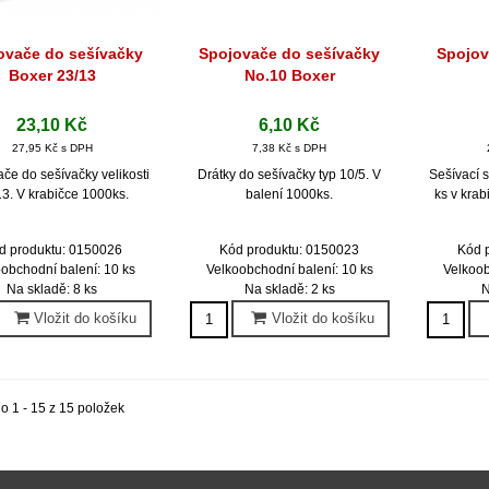
ovače do sešívačky
Spojovače do sešívačky
Spojov
Rychlý náhled
Rychlý náhled
Ryc
Boxer 23/13
No.10 Boxer
23,10 Kč
6,10 Kč
27,95 Kč s DPH
7,38 Kč s DPH
če do sešívačky velikosti
Drátky do sešívačky typ 10/5. V
Sešívací 
13. V krabičce 1000ks.
balení 1000ks.
ks v krab
d produktu: 0150026
Kód produktu: 0150023
Kód 
obchodní balení: 10 ks
Velkoobchodní balení: 10 ks
Velkoob
Na skladě: 8 ks
Na skladě: 2 ks
N
Vložit do košíku
Vložit do košíku
o 1 - 15 z 15 položek