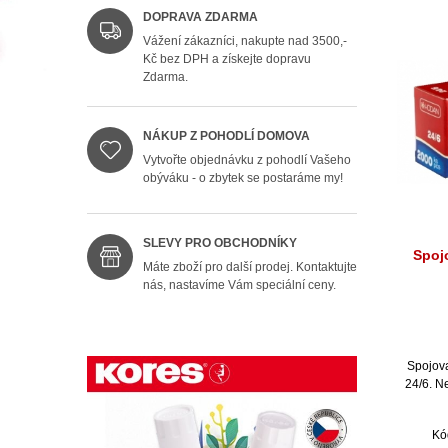
DOPRAVA ZDARMA
Vážení zákazníci, nakupte nad 3500,-
Kč bez DPH a získejte dopravu
Zdarma.
NÁKUP Z POHODLÍ DOMOVA
Vytvořte objednávku z pohodlí Vašeho
obýváku - o zbytek se postaráme my!
SLEVY PRO OBCHODNÍKY
Spoj
Máte zboží pro další prodej. Kontaktujte
nás, nastavíme Vám speciální ceny.
Spojova
24/6. N
Kó