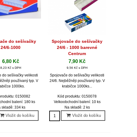
ače do sešívačky
Spojovače do sešívačky
hlý náhled
Rychlý náhled
24/6-1000
24/6 - 1000 barevné
Centrum
6,80 Kč
7,90 Kč
8,23 Kč s DPH
9,56 Kč s DPH
 do sešívačky velikosti
Spojovače do sešívačky velikosti
ěžněji používaný typ. V
24/6. Nejběžněji používaný typ. V
rabičce 1000ks.
krabičce 1000ks...
produktu: 0150082
Kód produktu: 0150078
chodní balení: 180 ks
Velkoobchodní balení: 10 ks
 skladě: 334 ks
Na skladě: 2 ks
Vložit do košíku
Vložit do košíku