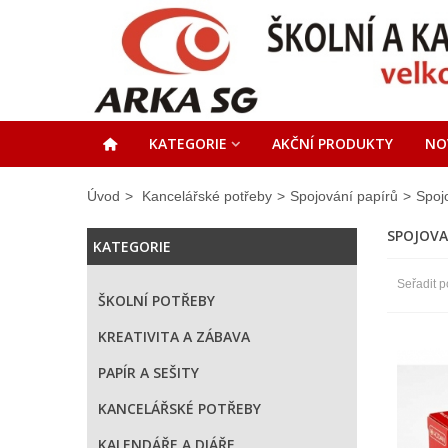
KATEGORIE
AKČNÍ PRODUKTY
NO
Úvod
>
Kancelářské potřeby
>
Spojování papírů
>
Spoj
SPOJOVA
KATEGORIE
Seřadit p
ŠKOLNÍ POTŘEBY
KREATIVITA A ZÁBAVA
PAPÍR A SEŠITY
KANCELÁŘSKÉ POTŘEBY
KALENDÁŘE A DIÁŘE