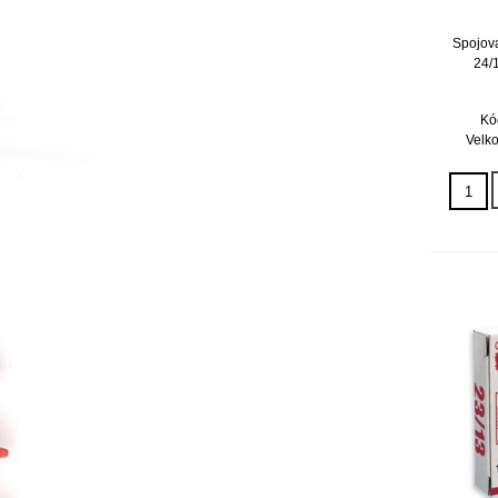
Spojova
24/
Kó
Velko