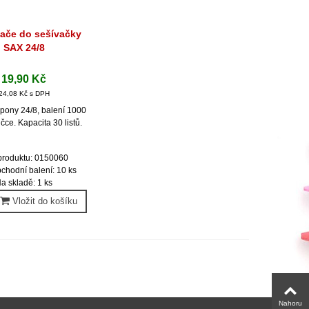
ače do sešívačky
hlý náhled
SAX 24/8
19,90 Kč
24,08 Kč s DPH
spony 24/8, balení 1000
ičce. Kapacita 30 listů.
produktu: 0150060
chodní balení: 10 ks
a skladě: 1 ks
Vložit do košíku
Nahoru