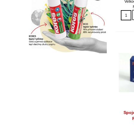
Velko
Spoj