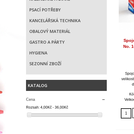
PSACÍ POTŘEBY
KANCELÁŘSKÁ TECHNIKA
OBALOVÝ MATERIÁL
Spoj
GASTRO A PÁRTY
No. 1
HYGIENA
SEZONNÍ ZBOŽÍ
Spoj
velikost
d
KATALOG
Kó
Cena
Velko
Rozsah:
4,00Kč - 36,00Kč