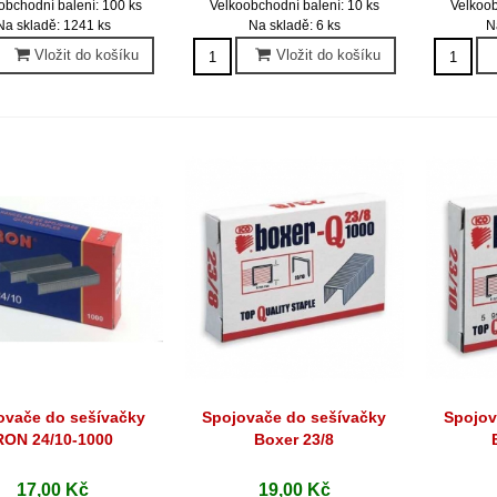
obchodní balení: 100 ks
Velkoobchodní balení: 10 ks
Velkoob
Na skladě: 1241 ks
Na skladě: 6 ks
N
Vložit do košíku
Vložit do košíku
ovače do sešívačky
Spojovače do sešívačky
Spojov
Rychlý náhled
Rychlý náhled
Ryc
RON 24/10-1000
Boxer 23/8
17,00 Kč
19,00 Kč