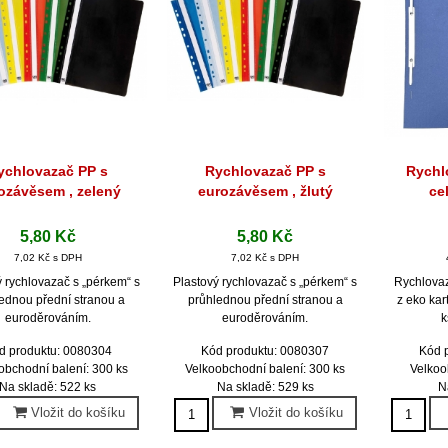
ychlovazač PP s
Rychlovazač PP s
Rychl
Rychlý náhled
Rychlý náhled
Ryc
ozávěsem , zelený
eurozávěsem , žlutý
ce
5,80 Kč
5,80 Kč
7,02 Kč s DPH
7,02 Kč s DPH
ý rychlovazač s „pérkem“ s
Plastový rychlovazač s „pérkem“ s
Rychlovaz
ednou přední stranou a
průhlednou přední stranou a
z eko kar
euroděrováním.
euroděrováním.
k
d produktu: 0080304
Kód produktu: 0080307
Kód 
obchodní balení: 300 ks
Velkoobchodní balení: 300 ks
Velkoo
Na skladě: 522 ks
Na skladě: 529 ks
N
Vložit do košíku
Vložit do košíku