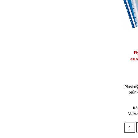
R
eur
Plastov
průhl
Kó
Velko