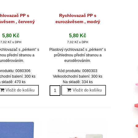
hlovazač PP s
Rychlovazač PP s
hlý náhled
Rychlý náhled
ávěsem , červený
eurozávěsem , modrý
5,80 Kč
5,80 Kč
7,02 Kč s DPH
7,02 Kč s DPH
ychlovazač s „pérkem“ s
Plastový rychlovazač s „pérkem“ s
nou přední stranou a
průhlednou přední stranou a
uroděrováním.
euroděrováním.
produktu: 0080306
Kód produktu: 0080303
chodní balení: 300 ks
Velkoobchodní balení: 300 ks
 skladě: 470 ks
Na skladě: 334 ks
Vložit do košíku
Vložit do košíku