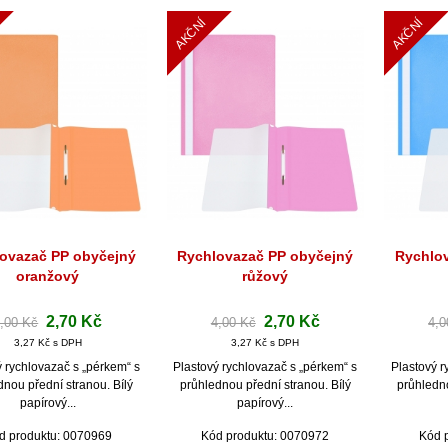
AKČNÍ
AKČNÍ
ovazač PP obyčejný
Rychlovazač PP obyčejný
Rychlo
Rychlý náhled
Rychlý náhled
Ryc
oranžový
růžový
2,70 Kč
2,70 Kč
,00 Kč
4,00 Kč
4,0
3,27 Kč s DPH
3,27 Kč s DPH
ý rychlovazač s „pérkem“ s
Plastový rychlovazač s „pérkem“ s
Plastový r
dnou přední stranou. Bílý
průhlednou přední stranou. Bílý
průhledno
papírový...
papírový...
d produktu: 0070969
Kód produktu: 0070972
Kód 