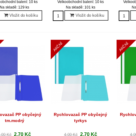
obchodní balení: 10 ks
Velkoobchodní balení: 10 ks
Velkoob
Na skladě: 129 ks
Na skladě: 101 ks
Na
Vložit do košíku
Vložit do košíku
AKČNÍ
AKČNÍ
ovazač PP obyčejný
Rychlovazač PP obyčejný
Rychlo
Rychlý náhled
Rychlý náhled
Ryc
tm.modrý
tyrkys
2,70 Kč
2,70 Kč
,00 Kč
4,00 Kč
4,0