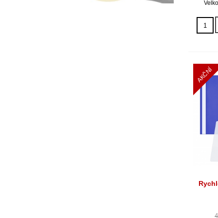
Velko
AKČNÍ
Rychl
4