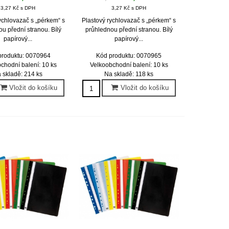
3,27 Kč s DPH
3,27 Kč s DPH
ychlovazač s „pérkem“ s
Plastový rychlovazač s „pérkem“ s
u přední stranou. Bílý
průhlednou přední stranou. Bílý
papírový...
papírový...
produktu: 0070964
Kód produktu: 0070965
chodní balení: 10 ks
Velkoobchodní balení: 10 ks
 skladě: 214 ks
Na skladě: 118 ks
Vložit do košíku
Vložit do košíku