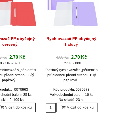
vazač PP obyčejný
Rychlovazač PP obyčejný
hlý náhled
Rychlý náhled
červený
fialový
2,70 Kč
2,70 Kč
0 Kč
4,00 Kč
3,27 Kč s DPH
3,27 Kč s DPH
ychlovazač s „pérkem“ s
Plastový rychlovazač s „pérkem“ s
u přední stranou. Bílý
průhlednou přední stranou. Bílý
papírový...
papírový...
produktu: 0070963
Kód produktu: 0070973
chodní balení: 25 ks
Velkoobchodní balení: 10 ks
 skladě: 109 ks
Na skladě: 23 ks
Vložit do košíku
Vložit do košíku