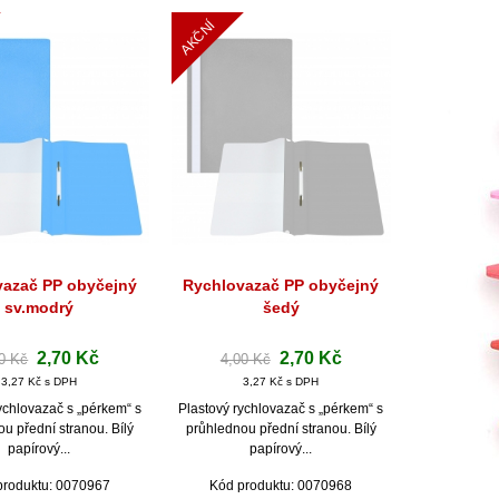
AKČNÍ
vazač PP obyčejný
Rychlovazač PP obyčejný
hlý náhled
Rychlý náhled
sv.modrý
šedý
2,70 Kč
2,70 Kč
0 Kč
4,00 Kč
3,27 Kč s DPH
3,27 Kč s DPH
ychlovazač s „pérkem“ s
Plastový rychlovazač s „pérkem“ s
u přední stranou. Bílý
průhlednou přední stranou. Bílý
papírový...
papírový...
produktu: 0070967
Kód produktu: 0070968