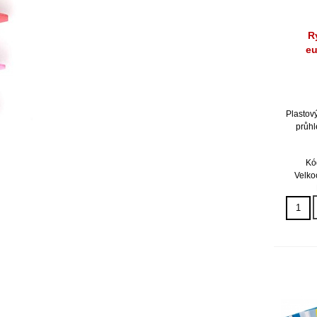
R
eu
Plastov
průhl
Kó
Velko