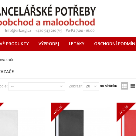
VÉ PRODUKTY
VÝPRODEJ
LETÁKY
OBCHODNÍ PODMÍN
ovazače
VAZAČE
na stránku
odle:
--
Zobrazit
20
AKČNÍ
AKČNÍ