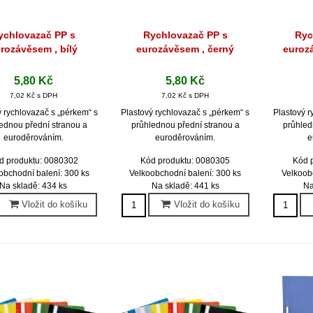
ychlovazač PP s
Rychlovazač PP s
Ryc
Rychlý náhled
Rychlý náhled
Ryc
rozávěsem , bílý
eurozávěsem , černý
euroz
5,80 Kč
5,80 Kč
7,02 Kč s DPH
7,02 Kč s DPH
ý rychlovazač s „pérkem“ s
Plastový rychlovazač s „pérkem“ s
Plastový r
ednou přední stranou a
průhlednou přední stranou a
průhled
euroděrováním.
euroděrováním.
e
d produktu: 0080302
Kód produktu: 0080305
Kód 
obchodní balení: 300 ks
Velkoobchodní balení: 300 ks
Velkoob
Na skladě: 434 ks
Na skladě: 441 ks
Na
Vložit do košíku
Vložit do košíku