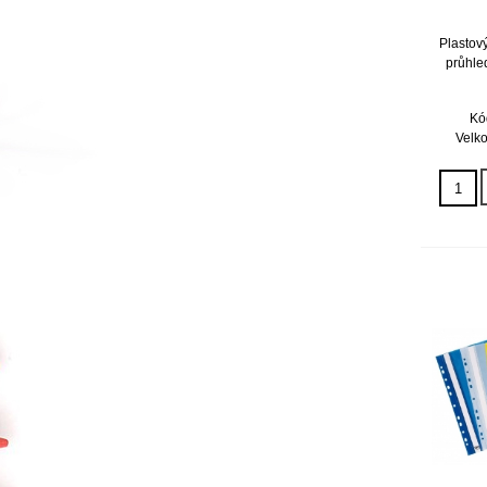
Plastov
průhle
Kó
Velko