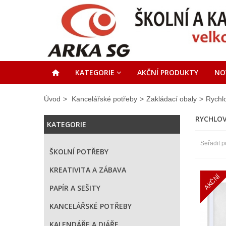
KATEGORIE
AKČNÍ PRODUKTY
NO
Úvod
>
Kancelářské potřeby
>
Zakládací obaly
>
Rychl
RYCHLO
KATEGORIE
Seřadit p
ŠKOLNÍ POTŘEBY
KREATIVITA A ZÁBAVA
AKČNÍ
PAPÍR A SEŠITY
KANCELÁŘSKÉ POTŘEBY
KALENDÁŘE A DIÁŘE