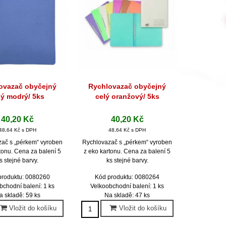
ovazač obyčejný
Rychlovazač obyčejný
hlý náhled
Rychlý náhled
lý modrý/ 5ks
celý oranžový/ 5ks
40,20 Kč
40,20 Kč
48,64 Kč s DPH
48,64 Kč s DPH
ač s „pérkem“ vyroben
Rychlovazač s „pérkem“ vyroben
tonu. Cena za balení 5
z eko kartonu. Cena za balení 5
s stejné barvy.
ks stejné barvy.
produktu: 0080260
Kód produktu: 0080264
bchodní balení: 1 ks
Velkoobchodní balení: 1 ks
a skladě: 59 ks
Na skladě: 47 ks
Vložit do košíku
Vložit do košíku