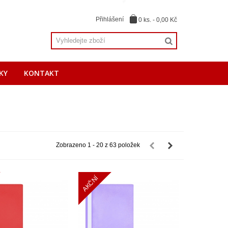
Přihlášení
0
ks.
-
0,00 Kč
KY
KONTAKT
Zobrazeno 1 - 20 z 63 položek
AKČNÍ