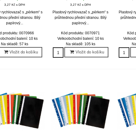
3,27 Kč s DPH
3,27 Kč s DPH
ý rychlovazač s „pérkem“ s
Plastový rychlovazač s „pérkem“ s
Plastový r
dnou přední stranou. Bílý
průhlednou přední stranou. Bílý
průhledno
papírový...
papírový...
d produktu: 0070966
Kód produktu: 0070971
Kód 
obchodní balení: 10 ks
Velkoobchodní balení: 10 ks
Velkoob
Na skladě: 57 ks
Na skladě: 105 ks
Na
Vložit do košíku
Vložit do košíku