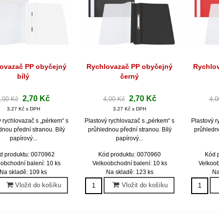
ovazač PP obyčejný
Rychlovazač PP obyčejný
Rychlo
Rychlý náhled
Rychlý náhled
Ryc
bílý
černý
2,70 Kč
2,70 Kč
,00 Kč
4,00 Kč
4,0
3,27 Kč s DPH
3,27 Kč s DPH
ý rychlovazač s „pérkem“ s
Plastový rychlovazač s „pérkem“ s
Plastový r
dnou přední stranou. Bílý
průhlednou přední stranou. Bílý
průhledno
papírový...
papírový...
d produktu: 0070962
Kód produktu: 0070960
Kód 
obchodní balení: 10 ks
Velkoobchodní balení: 10 ks
Velkoob
Na skladě: 109 ks
Na skladě: 123 ks
Na
Vložit do košíku
Vložit do košíku