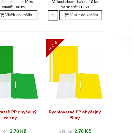
chodní balení: 10 ks
Velkoobchodní balení: 10 ks
 skladě: 106 ks
Na skladě: 119 ks
Vložit do košíku
Vložit do košíku
AKČNÍ
vazač PP obyčejný
Rychlovazač PP obyčejný
hlý náhled
Rychlý náhled
zelený
žlutý
2,70 Kč
2,70 Kč
0 Kč
4,00 Kč