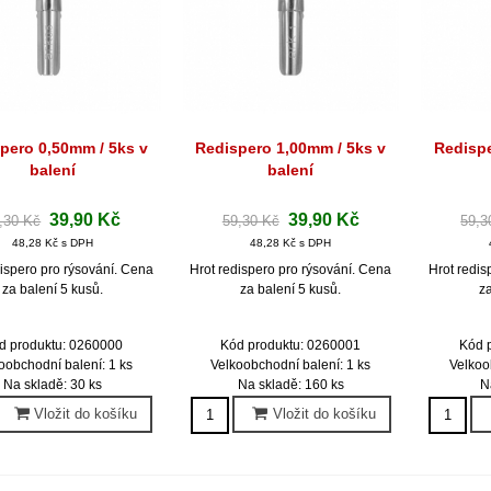
pero 0,50mm / 5ks v
Redispero 1,00mm / 5ks v
Redispe
Rychlý náhled
Rychlý náhled
Ryc
balení
balení
39,90 Kč
39,90 Kč
,30 Kč
59,30 Kč
59,3
48,28 Kč s DPH
48,28 Kč s DPH
dispero pro rýsování. Cena
Hrot redispero pro rýsování. Cena
Hrot redis
za balení 5 kusů.
za balení 5 kusů.
za
d produktu: 0260000
Kód produktu: 0260001
Kód 
oobchodní balení: 1 ks
Velkoobchodní balení: 1 ks
Velkoo
Na skladě: 30 ks
Na skladě: 160 ks
N
Vložit do košíku
Vložit do košíku