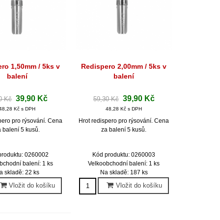
ro 1,50mm / 5ks v
Redispero 2,00mm / 5ks v
hlý náhled
Rychlý náhled
balení
balení
39,90 Kč
39,90 Kč
0 Kč
59,30 Kč
48,28 Kč s DPH
48,28 Kč s DPH
pero pro rýsování. Cena
Hrot redispero pro rýsování. Cena
 balení 5 kusů.
za balení 5 kusů.
produktu: 0260002
Kód produktu: 0260003
bchodní balení: 1 ks
Velkoobchodní balení: 1 ks
a skladě: 22 ks
Na skladě: 187 ks
Vložit do košíku
Vložit do košíku