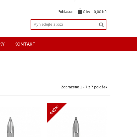
Přihlášení
0
ks.
-
0,00 Kč
KY
KONTAKT
Zobrazeno 1 - 7 z 7 položek
AKČNÍ