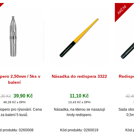
AKČNÍ
pero 2,50mm / 5ks v
Násadka do redispera 3322
Redispe
Rychlý náhled
Rychlý náhled
Ryc
balení
39,90 Kč
11,10 Kč
,30 Kč
42,4
48,28 Kč s DPH
13,43 Kč s DPH
dispero pro rýsování. Cena
Násadka, na kterou se nasazují
Sada obs
za balení 5 kusů.
hroty redispero.
0,5
d produktu: 0260008
Kód produktu: 0260019
Kód 