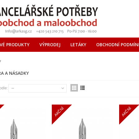
VÉ PRODUKTY
VÝPRODEJ
LETÁKY
OBCHODNÍ PODMÍN
y
RA A NÁSADKY
odle:
--
AKČNÍ
AKČNÍ