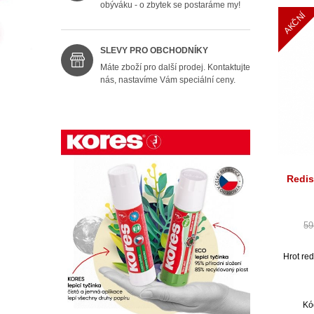
obýváku - o zbytek se postaráme my!
AKČNÍ
SLEVY PRO OBCHODNÍKY
Máte zboží pro další prodej. Kontaktujte
nás, nastavíme Vám speciální ceny.
Redis
59
Hrot re
Kó