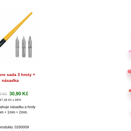
ro sada 3 hroty +
hlý náhled
násadka
30,90 Kč
0 Kč
37,39 Kč s DPH
ahuje násadku a hroty
mm + 1mm + 2mm.
produktu: 0260009