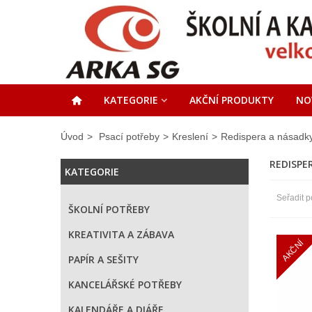
KATEGORIE
AKČNÍ PRODUKTY
NO
Úvod
>
Psací potřeby
>
Kreslení
>
Redispera a násadk
REDISPE
KATEGORIE
Seřadit p
ŠKOLNÍ POTŘEBY
KREATIVITA A ZÁBAVA
AKČNÍ
PAPÍR A SEŠITY
KANCELÁŘSKÉ POTŘEBY
KALENDÁŘE A DIÁŘE