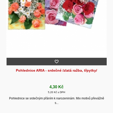
Pohlednice ARIA - srdečné /zlatá ražba, třpytky/
4,30 Kč
5,20 Kč s DPH
Pohlednice se srdečným přáním k narozeninám. Mix motivů převážně
s...