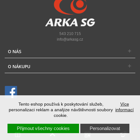
543 210 715
info@arkasg.cz
O NÁS
O NÁKUPU
Tento eshop používá k poskytování služeb,
Více
personalizaci reklam a analýze návštěvnosti soubory
informací
cookie.
Přepnout na desktopovou verzi
Přijmout všechny cookies
Personalizovat
0