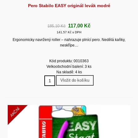
Pero Stabilo EASY originál levák modré
117,00 Kč
185,10 Kč
141,57 Kč s DPH
Ergonomicky navržený roller – nahrazuje plnící pero. Nedělá kaňky,
neskřípe....
Kód produktu: 0010363
Velkoobchodní balení: 3 ks
Na skladě: 4 ks
Vložit do košíku
AKČNÍ