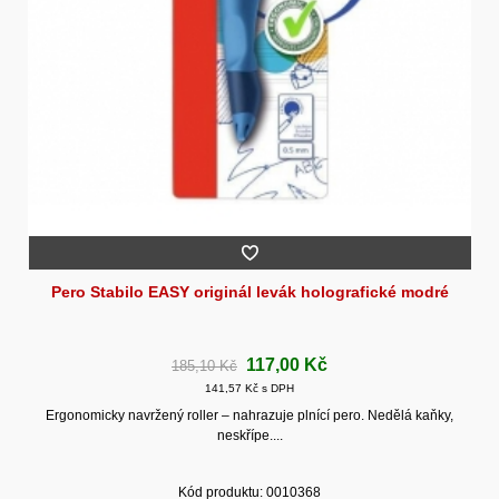
Pero Stabilo EASY originál levák holografické modré
117,00 Kč
185,10 Kč
141,57 Kč s DPH
Ergonomicky navržený roller – nahrazuje plnící pero. Nedělá kaňky,
neskřípe....
Kód produktu: 0010368