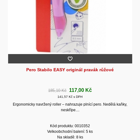
Pero Stabilo EASY originál pravák růžové
117,00 Kč
185,10 Kč
141,57 Kč s DPH
Ergonomicky navržený roller – nahrazuje plnící pero. Nedělá kaňky,
neskřípe....
Kód produktu: 0010352
Velkoobchodní balení: 5 ks
Na skladě: 8 ks