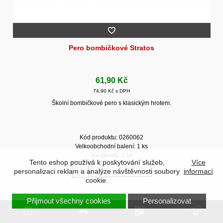
Pero bombičkové Stratos
61,90 Kč
74,90 Kč s DPH
Školní bombičkové pero s klasickým hrotem.
Kód produktu: 0260062
Velkoobchodní balení: 1 ks
Na skladě: 2 ks
Tento eshop používá k poskytování služeb,
Více
Vložit do košíku
personalizaci reklam a analýze návštěvnosti soubory
informací
cookie.
Přijmout všechny cookies
Personalizovat
0