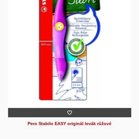
Pero Stabilo EASY originál levák růžové