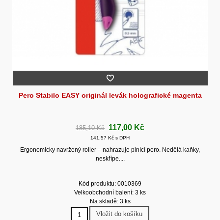
Pero Stabilo EASY originál levák holografické magenta
117,00 Kč
185,10 Kč
141,57 Kč s DPH
Ergonomicky navržený roller – nahrazuje plnící pero. Nedělá kaňky,
neskřípe....
Kód produktu: 0010369
Velkoobchodní balení: 3 ks
Na skladě: 3 ks
Vložit do košíku