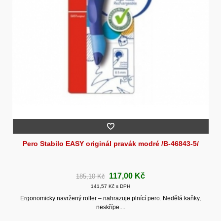
Pero Stabilo EASY originál pravák modré /B-46843-5/
117,00 Kč
185,10 Kč
141,57 Kč s DPH
Ergonomicky navržený roller – nahrazuje plnící pero. Nedělá kaňky,
neskřípe....