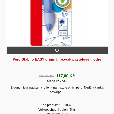
Pero Stabilo EASY originál pravák pastelové modré
117,00 Kč
185,10 Kč
141,57 Kč s DPH
Ergonomicky navržený roller – nahrazuje plnící pero. Nedělá kaňky,
neskřípe....
Kód produktu: 0010372
Velkoobchodní balení: 5 ks