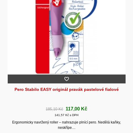
Pero Stabilo EASY originál pravák pastelové fialové
117,00 Kč
185,10 Kč
141,57 Kč s DPH
Ergonomicky navržený roller – nahrazuje plnící pero. Nedělá kaňky,
neskřípe....