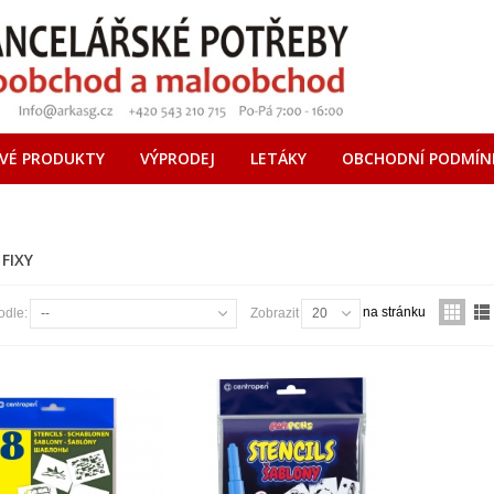
VÉ PRODUKTY
VÝPRODEJ
LETÁKY
OBCHODNÍ PODMÍN
 FIXY
na stránku
odle:
--
Zobrazit
20