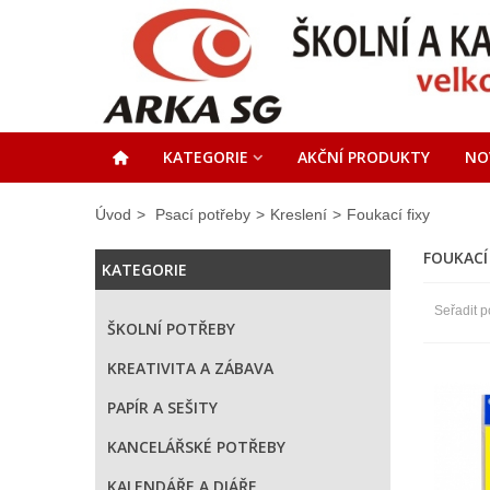
KATEGORIE
AKČNÍ PRODUKTY
NO
Úvod
>
Psací potřeby
>
Kreslení
>
Foukací fixy
FOUKACÍ
KATEGORIE
Seřadit p
ŠKOLNÍ POTŘEBY
KREATIVITA A ZÁBAVA
PAPÍR A SEŠITY
KANCELÁŘSKÉ POTŘEBY
KALENDÁŘE A DIÁŘE