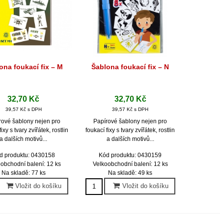
ona foukací fix – M
Šablona foukací fix – N
Rychlý náhled
Rychlý náhled
32,70 Kč
32,70 Kč
39,57 Kč s DPH
39,57 Kč s DPH
rové šablony nejen pro
Papírové šablony nejen pro
ixy s tvary zvířátek, rostlin
foukací fixy s tvary zvířátek, rostlin
a dalších motivů...
a dalších motivů...
d produktu: 0430158
Kód produktu: 0430159
obchodní balení: 12 ks
Velkoobchodní balení: 12 ks
Na skladě: 77 ks
Na skladě: 49 ks
Vložit do košíku
Vložit do košíku