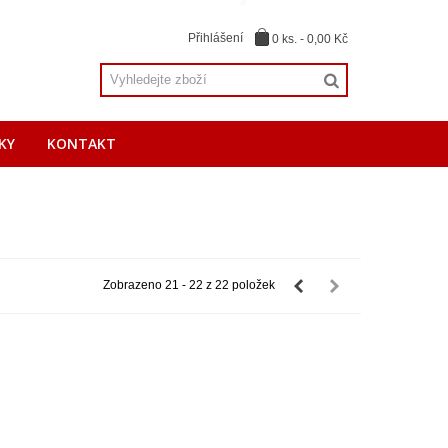
Přihlášení
0
ks.
-
0,00 Kč
KY
KONTAKT
Zobrazeno 21 - 22 z 22 položek